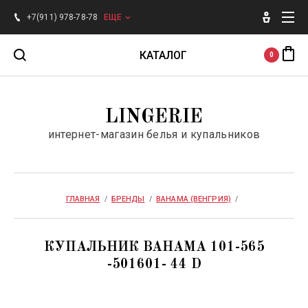
+7(911) 978-78-78
ЕЩЕ
КАТАЛОГ
0
Для женщин
LINGERIE
интернет-магазин белья и купальников
Для мужчин
Бренды
ГЛАВНАЯ
  /  
БРЕНДЫ
  /  
BAHAMA (ВЕНГРИЯ)
  /  
SALE
КУПАЛЬНИК BAHAMA 101-565
-501601- 44 D