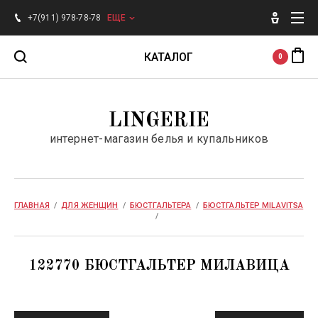
+7(911) 978-78-78
ЕЩЕ
КАТАЛОГ
0
Для женщин
LINGERIE
интернет-магазин белья и купальников
Для мужчин
Бренды
ГЛАВНАЯ
  /  
ДЛЯ ЖЕНЩИН
  /  
БЮСТГАЛЬТЕРА
  /  
БЮСТГАЛЬТЕР MILAVITSA
/  
SALE
122770 БЮСТГАЛЬТЕР МИЛАВИЦА