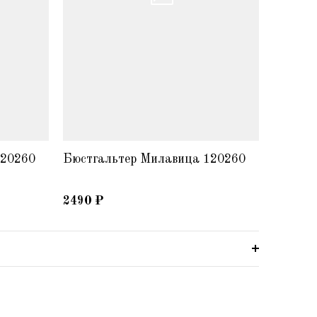
120260
Бюстгальтер Милавица 120260
Бюстга
2490
₽
2490
₽