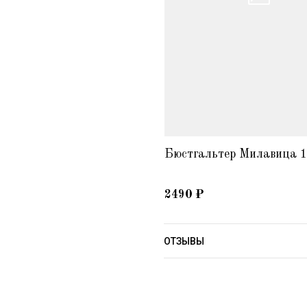
льтер Милавица 120260
Бюстгальтер Милавица 
2490
₽
ОТЗЫВЫ