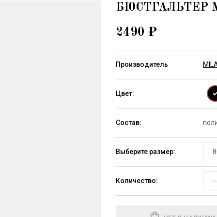
БЮСТГАЛЬТЕР 
й)
FELINA (Германия)
Bahama (Вен
2490
₽
Производитель
MIL
Цвет:
Состав:
поли
Выберите размер:
8
Количество: