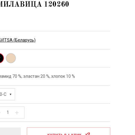
МИЛАВИЦА 120260
грия)
Coguette Revue
(Франция)
AVITSA (Беларусь)
амид 70 %, эластан 20 %, хлопок 10 %
0-C
−
+