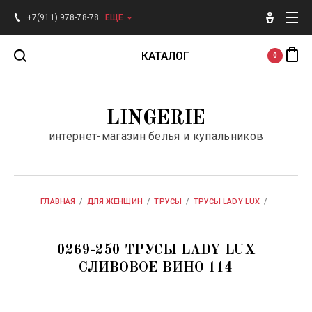
+7(911) 978-78-78
ЕЩЕ
КАТАЛОГ
0
Для женщин
LINGERIE
интернет-магазин белья и купальников
Для мужчин
Бренды
ГЛАВНАЯ
  /  
ДЛЯ ЖЕНЩИН
  /  
ТРУСЫ
  /  
ТРУСЫ LADY LUX
  /  
SALE
0269-250 ТРУСЫ LADY LUX
СЛИВОВОЕ ВИНО 114